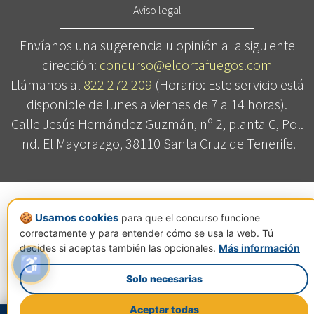
Aviso legal
Envíanos una sugerencia u opinión a la siguiente
dirección:
concurso@elcortafuegos.com
Llámanos al
822 272 209
(Horario: Este servicio está
disponible de lunes a viernes de 7 a 14 horas).
Calle Jesús Hernández Guzmán, nº 2, planta C, Pol.
Ind. El Mayorazgo, 38110 Santa Cruz de Tenerife.
🍪 Usamos cookies
para que el concurso funcione
correctamente y para entender cómo se usa la web. Tú
decides si aceptas también las opcionales.
Más información
♿
Solo necesarias
Aceptar todas