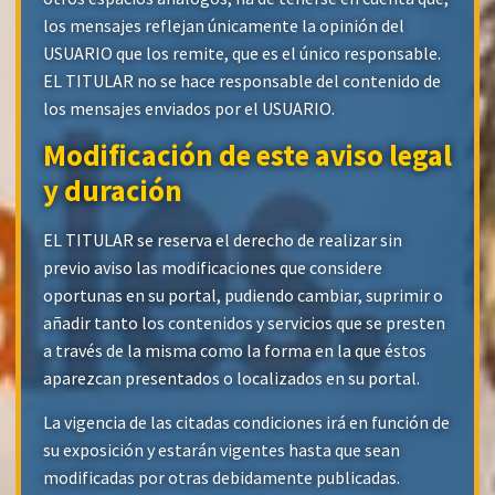
los mensajes reflejan únicamente la opinión del
USUARIO que los remite, que es el único responsable.
EL TITULAR no se hace responsable del contenido de
los mensajes enviados por el USUARIO.
Modificación de este aviso legal
y duración
EL TITULAR se reserva el derecho de realizar sin
previo aviso las modificaciones que considere
oportunas en su portal, pudiendo cambiar, suprimir o
añadir tanto los contenidos y servicios que se presten
a través de la misma como la forma en la que éstos
aparezcan presentados o localizados en su portal.
La vigencia de las citadas condiciones irá en función de
su exposición y estarán vigentes hasta que sean
modificadas por otras debidamente publicadas.