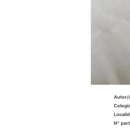
Autor/
Colegi
Localid
Nº part