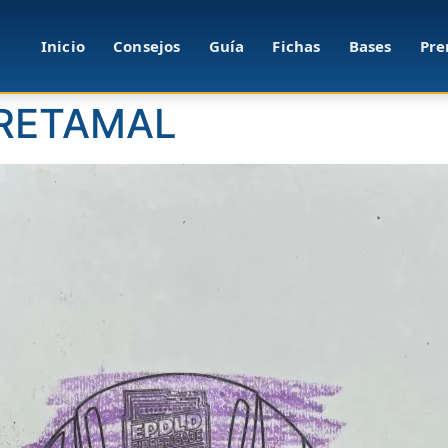
Inicio
Consejos
Guía
Fichas
Bases
Pre
 RETAMAL