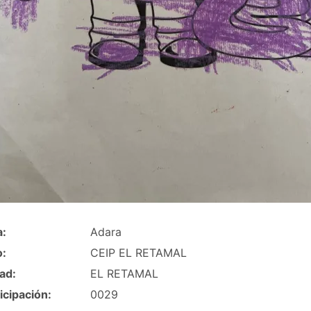
a:
Adara
o:
CEIP EL RETAMAL
ad:
EL RETAMAL
icipación:
0029