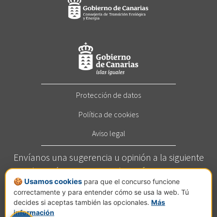
Protección de datos
Política de cookies
Aviso legal
Envíanos una sugerencia u opinión a la siguiente
dirección:
concurso@elcortafuegos.com
🍪 Usamos cookies
para que el concurso funcione
Llámanos al
822 272 209
(Horario: Este servicio está
correctamente y para entender cómo se usa la web. Tú
disponible de lunes a viernes de 7 a 14 horas).
decides si aceptas también las opcionales.
Más
Calle Jesús Hernández Guzmán, nº 2, planta C, Pol.
información