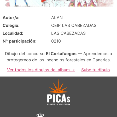
Autor/a:
ALAN
Colegio:
CEIP LAS CABEZADAS
Localidad:
LAS CABEZADAS
Nº participación:
0210
Dibujo del concurso
El Cortafuegos
— Aprendemos a
protegernos de los incendios forestales en Canarias.
Ver todos los dibujos del álbum →
·
Sube tu dibujo