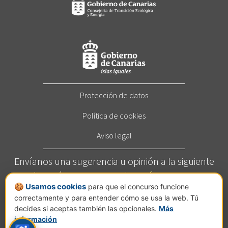
Protección de datos
Política de cookies
Aviso legal
Envíanos una sugerencia u opinión a la siguiente
dirección:
concurso@elcortafuegos.com
🍪 Usamos cookies
para que el concurso funcione
Llámanos al
822 272 209
(Horario: Este servicio está
correctamente y para entender cómo se usa la web. Tú
disponible de lunes a viernes de 7 a 14 horas).
decides si aceptas también las opcionales.
Más
Calle Jesús Hernández Guzmán, nº 2, planta C, Pol.
información