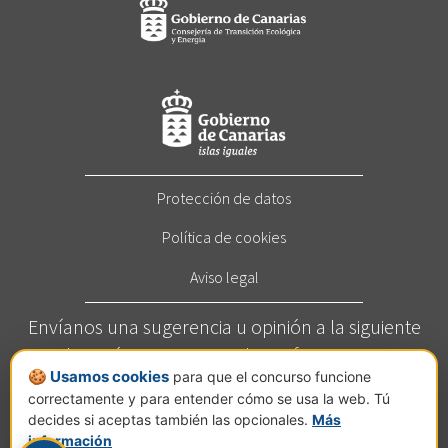
Protección de datos
Política de cookies
Aviso legal
Envíanos una sugerencia u opinión a la siguiente
dirección:
concurso@elcortafuegos.com
🍪 Usamos cookies
para que el concurso funcione
Llámanos al
822 272 209
(Horario: Este servicio está
correctamente y para entender cómo se usa la web. Tú
disponible de lunes a viernes de 7 a 14 horas).
decides si aceptas también las opcionales.
Más
Calle Jesús Hernández Guzmán, nº 2, planta C, Pol.
información