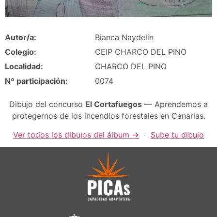
Autor/a:
Bianca Naydelin
Colegio:
CEIP CHARCO DEL PINO
Localidad:
CHARCO DEL PINO
Nº participación:
0074
Dibujo del concurso
El Cortafuegos
— Aprendemos a
protegernos de los incendios forestales en Canarias.
Ver todos los dibujos del álbum →
·
Sube tu dibujo