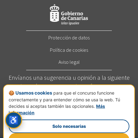
Protección de datos
Política de cookies
Aviso legal
Envíanos una sugerencia u opinión a la siguiente
dirección:
concurso@elcortafuegos.com
🍪 Usamos cookies
para que el concurso funcione
Llámanos al
822 272 209
(Horario: Este servicio está
correctamente y para entender cómo se usa la web. Tú
disponible de lunes a viernes de 7 a 14 horas).
decides si aceptas también las opcionales.
Más
Calle Jesús Hernández Guzmán, nº 2, planta C, Pol.
información
♿
Ind. El Mayorazgo, 38110 Santa Cruz de Tenerife.
Solo necesarias