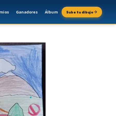
mios
Ganadores
Álbum
Sube tu dibujo