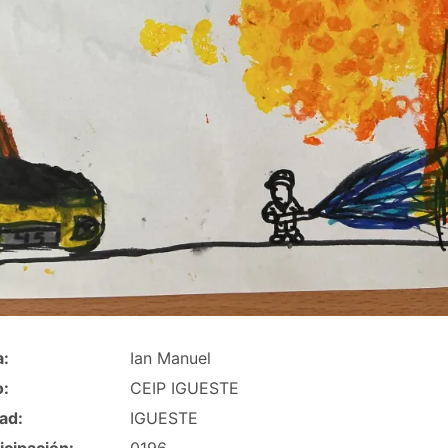
a:
Ian Manuel
o:
CEIP IGUESTE
ad:
IGUESTE