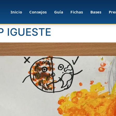
Inicio
Consejos
Guía
Fichas
Bases
Pre
IP IGUESTE