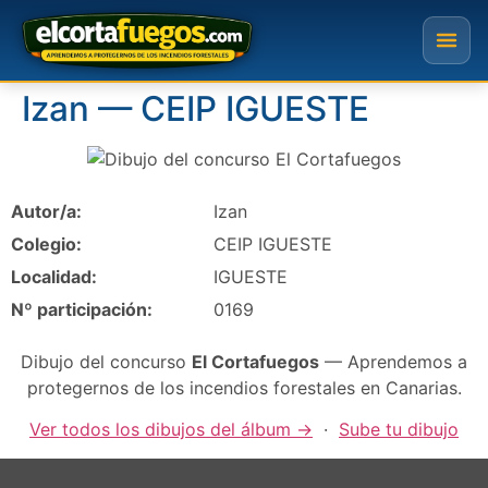
Izan — CEIP IGUESTE
Autor/a:
Izan
Colegio:
CEIP IGUESTE
Localidad:
IGUESTE
Nº participación:
0169
Dibujo del concurso
El Cortafuegos
— Aprendemos a
protegernos de los incendios forestales en Canarias.
Ver todos los dibujos del álbum →
·
Sube tu dibujo