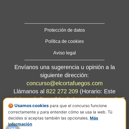
Protección de datos
Política de cookies
Aviso legal
Envíanos una sugerencia u opinión a la
siguiente dirección:
concurso@elcortafuegos.com
Llámanos al
822 272 209
(Horario: Este
servicio está disponible de lunes a viernes de 7
🍪 Usamos cookies
para que el concurso funcione
a 14 horas).
correctamente y para entender cómo se usa la web. Tú
Calle Jesús Hernández Guzmán, nº 2, planta
decides si aceptas también las opcionales.
Más
C, Pol. Ind. El Mayorazgo, 38110 Santa Cruz
información