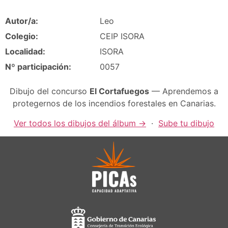
Autor/a:
Leo
Colegio:
CEIP ISORA
Localidad:
ISORA
Nº participación:
0057
Dibujo del concurso
El Cortafuegos
— Aprendemos a
protegernos de los incendios forestales en Canarias.
Ver todos los dibujos del álbum →
·
Sube tu dibujo