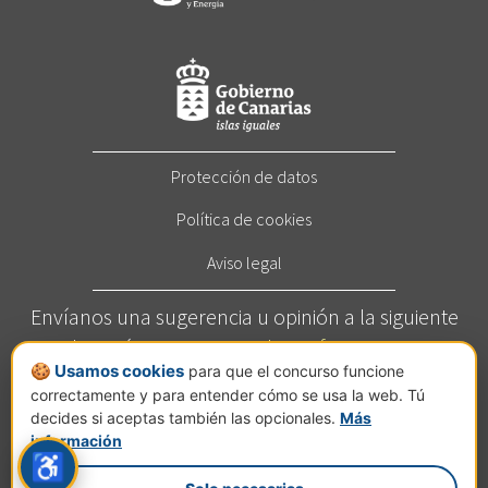
Protección de datos
Política de cookies
Aviso legal
Envíanos una sugerencia u opinión a la siguiente
dirección:
concurso@elcortafuegos.com
🍪 Usamos cookies
para que el concurso funcione
Llámanos al
822 272 209
(Horario: Este servicio está
correctamente y para entender cómo se usa la web. Tú
disponible de lunes a viernes de 7 a 14 horas).
decides si aceptas también las opcionales.
Más
Calle Jesús Hernández Guzmán, nº 2, planta C, Pol.
información
♿
Ind. El Mayorazgo, 38110 Santa Cruz de Tenerife.