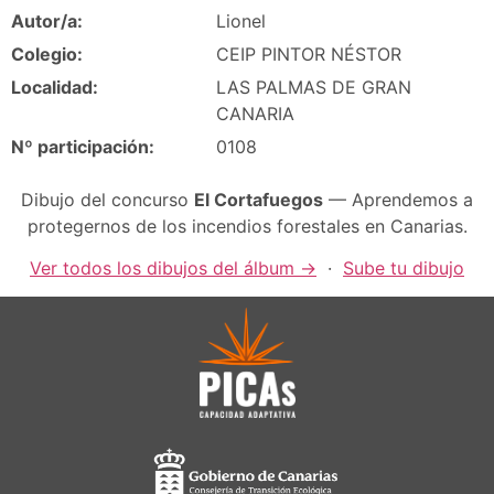
Autor/a:
Lionel
Colegio:
CEIP PINTOR NÉSTOR
Localidad:
LAS PALMAS DE GRAN
CANARIA
Nº participación:
0108
Dibujo del concurso
El Cortafuegos
— Aprendemos a
protegernos de los incendios forestales en Canarias.
Ver todos los dibujos del álbum →
·
Sube tu dibujo