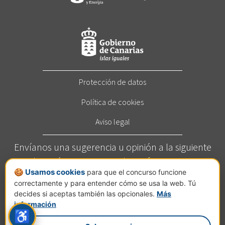
Protección de datos
Política de cookies
Aviso legal
Envíanos una sugerencia u opinión a la siguiente
dirección:
concurso@elcortafuegos.com
🍪 Usamos cookies
para que el concurso funcione
Llámanos al
822 272 209
(Horario: Este servicio está
correctamente y para entender cómo se usa la web. Tú
disponible de lunes a viernes de 7 a 14 horas).
decides si aceptas también las opcionales.
Más
Calle Jesús Hernández Guzmán, nº 2, planta C, Pol.
información
♿
Ind. El Mayorazgo, 38110 Santa Cruz de Tenerife.