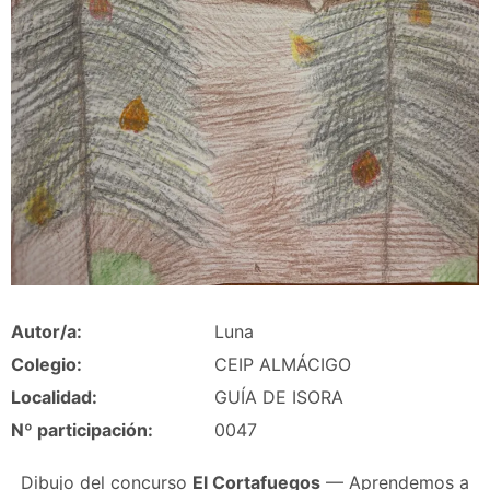
Autor/a:
Luna
Colegio:
CEIP ALMÁCIGO
Localidad:
GUÍA DE ISORA
Nº participación:
0047
Dibujo del concurso
El Cortafuegos
— Aprendemos a