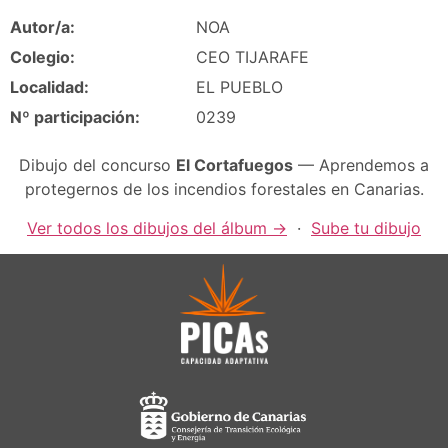
Autor/a:
NOA
Colegio:
CEO TIJARAFE
Localidad:
EL PUEBLO
Nº participación:
0239
Dibujo del concurso
El Cortafuegos
— Aprendemos a
protegernos de los incendios forestales en Canarias.
Ver todos los dibujos del álbum →
·
Sube tu dibujo