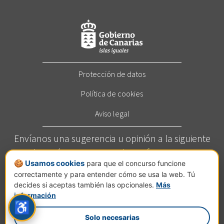
Protección de datos
Política de cookies
Aviso legal
Envíanos una sugerencia u opinión a la siguiente
dirección:
concurso@elcortafuegos.com
🍪 Usamos cookies
para que el concurso funcione
Llámanos al
822 272 209
(Horario: Este servicio está
correctamente y para entender cómo se usa la web. Tú
disponible de lunes a viernes de 7 a 14 horas).
decides si aceptas también las opcionales.
Más
Calle Jesús Hernández Guzmán, nº 2, planta C, Pol.
información
♿
Ind. El Mayorazgo, 38110 Santa Cruz de Tenerife.
Solo necesarias