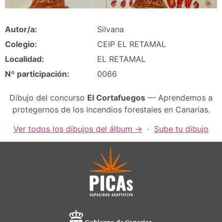
Autor/a:
Silvana
Colegio:
CEIP EL RETAMAL
Localidad:
EL RETAMAL
Nº participación:
0066
Dibujo del concurso
El Cortafuegos
— Aprendemos a
protegernos de los incendios forestales en Canarias.
Ver todos los dibujos del álbum →
·
Sube tu dibujo