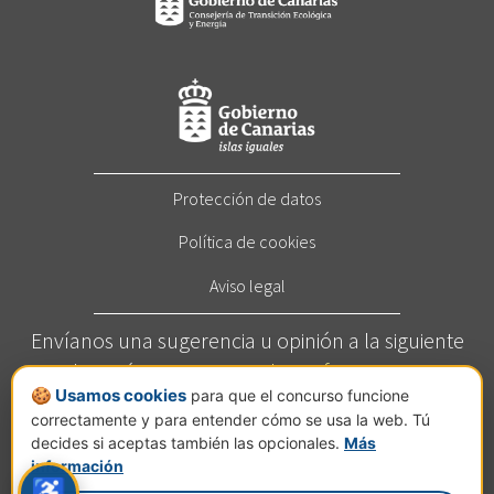
Protección de datos
Política de cookies
Aviso legal
Envíanos una sugerencia u opinión a la siguiente
dirección:
concurso@elcortafuegos.com
🍪 Usamos cookies
para que el concurso funcione
Llámanos al
822 272 209
(Horario: Este servicio está
correctamente y para entender cómo se usa la web. Tú
disponible de lunes a viernes de 7 a 14 horas).
decides si aceptas también las opcionales.
Más
Calle Jesús Hernández Guzmán, nº 2, planta C, Pol.
información
♿